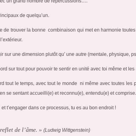
avec un grand nombre de répercussions….
 principaux de quelqu’un.
ire de trouver la bonne combinaison qui met en harmonie toutes l
l’extérieur.
gir sur une dimension plutôt qu’ une autre (mentale, physique, psy
cord sur tout pour pouvoir te sentir en unité avec toi même et le
cord tout le temps, avec tout le monde ni même avec toutes les
 en se sentant accueilli(e) et reconnu(e), entendu(e) et comprise
et t’engager dans ce processus, tu es au bon endroit !
reflet de l’âme. »
(Ludwig Wittgenstein)